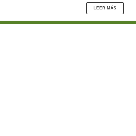
LEER MÁS
Síguenos
Contacto
INFO@CUIDAEX.COM
TELÉFONO: 924 59 19 66
© 2017. TODOS LOS DERECHOS